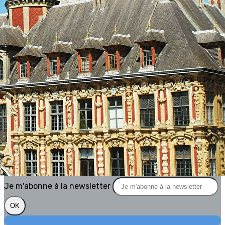
Exporter les lignes sélectionnées
Exporter toutes les colonnes
Exporter uniquement les colonnes affichées
Menu
?>
Images de la page d'accueil
Cliquez pour éditer
Texte, bouton et/ou inscription à la newsletter
Cliquez pour éditer
Bien dans sa ville, Bien dans sa
vie avec l'AVF
Je m'abonne à la newsletter
OK